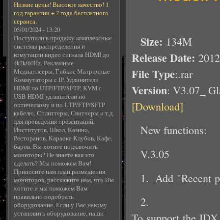
Низкие цены! Высокое качество! 1
год гарантии + 2 года бесплатного
сервиса.
05/01/2024 - 13:20
Size:
Поступили в продажу комплексные
134M
системы распределения и
Release Date:
2012-
комутации видео сигнала HDMI до
4k2k/60Hz. Рекламные
File Type
:.rar
Медиаплееры, Гибкие Матричные
Коммутаторы c IP, Удлинители
Version
: V3.07_ G
HDMI по UTP/FTP/SFTP, KVM с
USB HDMI удлинители по
[Download]
оптическому и по UTP/FTP/SFTP
кабелю, Сплиттеры, Свитчеры и т.д.
для проведения презентаций,
New functions:
Институтов, Школ, Казино,
Ресторанов, Караоке Клубов, Кафе,
баров. Вы хотите подключить
V.3.05
мониторы? Не знаете как это
сделать? Мы поможем Вам!
Приносите нам план размещения
1. Add "Recent p
мониторов, расскажите нам, что Вы
хотите и мы поможем Вам
правильно подобрать
2.
оборудование. Если у Вас некому
установить оборудование, наши
To support the IDX