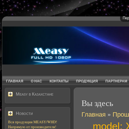
Пер
ГЛАВНАЯ
О НАС
КОНТАКТЫ
ПРОДУКЦИЯ
ПАРТНЕРАМ
Measy в Казахстане
Вы здесь
Главная
»
Прош
Новости
Вся продукция MEASY/WHD!
model: 
Напрямую от производителя!