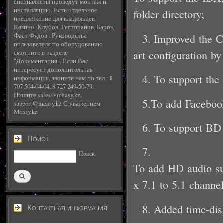
специалисты проведут монтаж и
инсталляцию. Есть отдельное
folder directory;
предложение для владельцев
Казино, Клубов, Ресторанов, Баров,
3. Improved the C
Фаст Фудов . Руководства
пользователя по оборудованию
art configuration b
смотрите в разделе
"Документация". Если Вас
интересует дополнительная
4. To support th
информация, звоните нам по тел.: 8
707 504-04-04, 8 727 249-50-79.
Пишите sales@measy.kz,
5.To add Facebook
support@measy.kz С уважением
Measy.kz
6. To support BD 
Поиск
7.
Поиск
To add HD audio su
x 7.1 to 5.1 channel
8. Added time-dis
Контактная информация