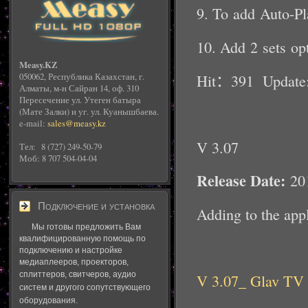
9. To add Auto-Pl
10. Add 2 sets op
Measy.KZ
Hit
：
391 Update:
050062, Республика Казахстан, г.
Алматы, м-н Сайран 14, оф. 310
Пересечение ул. Утеген батыра
(Мате Залки) и уг. ул. Куанышбаева.
e-mail:
sales@measy.kz
V 3.07
Тел: 8 (727) 249-50-79
Моб: 8 707 504-04-04
Release Date:
201
Подключение и установка
Adding to the app
Мы готовы предложить Вам
квалифицированную помощь по
подключению и настройке
медиаплееров, проекторов,
сплиттеров, свитчеров
, аудио
V 3.07_ Glav TV
систем и другого сопутствующего
оборудования.