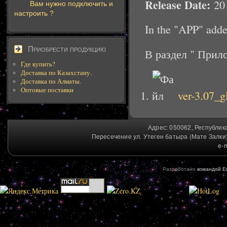
Release Date:
20
Вам нужно подключить и
настроить ?
In the "APP" adde
Приобрести продукцию
В раздел " Прил
Где купить?
Доставка по Казахстану.
Доставка по Алматы.
Оптовые поставки
ver-3.07_g
Адрес: 050062, Республика
Пересечение ул. Утеген батыра (Мате Залки) 
e-
Разработано
командой E