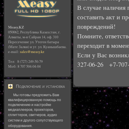
В случае наличия 
составить акт и п
повреждений!
Measy.KZ
050062, Республика Казахстан, г.
Помните, ответст
Алматы, м-н Сайран 14, оф. 310
Пересечение ул. Утеген батыра
переходит в момен
(Мате Залки) и уг. ул. Куанышбаева.
e-mail:
sales@measy.kz
Если у Вас возник
Тел: 8 (727) 249-50-79
327-06-26 +7-707-
Моб: 8 707 504-04-04
Подключение и установка
Мы готовы предложить Вам
квалифицированную помощь по
подключению и настройке
медиаплееров, проекторов,
сплиттеров, свитчеров
, аудио
систем и другого сопутствующего
оборудования.