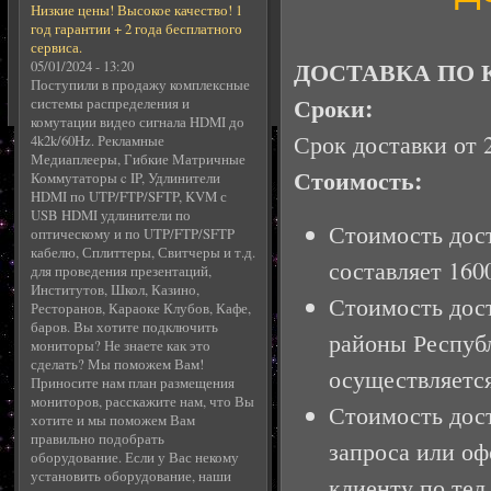
Низкие цены! Высокое качество! 1
год гарантии + 2 года бесплатного
сервиса.
ДОСТАВКА ПО 
05/01/2024 - 13:20
Поступили в продажу комплексные
Сроки:
системы распределения и
комутации видео сигнала HDMI до
Срок доставки от 
4k2k/60Hz. Рекламные
Медиаплееры, Гибкие Матричные
Стоимость:
Коммутаторы c IP, Удлинители
HDMI по UTP/FTP/SFTP, KVM с
USB HDMI удлинители по
Стоимость дост
оптическому и по UTP/FTP/SFTP
кабелю, Сплиттеры, Свитчеры и т.д.
составляет 160
для проведения презентаций,
Институтов, Школ, Казино,
Стоимость дост
Ресторанов, Караоке Клубов, Кафе,
баров. Вы хотите подключить
районы Республ
мониторы? Не знаете как это
сделать? Мы поможем Вам!
осуществляется
Приносите нам план размещения
мониторов, расскажите нам, что Вы
Стоимость дост
хотите и мы поможем Вам
правильно подобрать
запроса или оф
оборудование. Если у Вас некому
установить оборудование, наши
клиенту по тел.