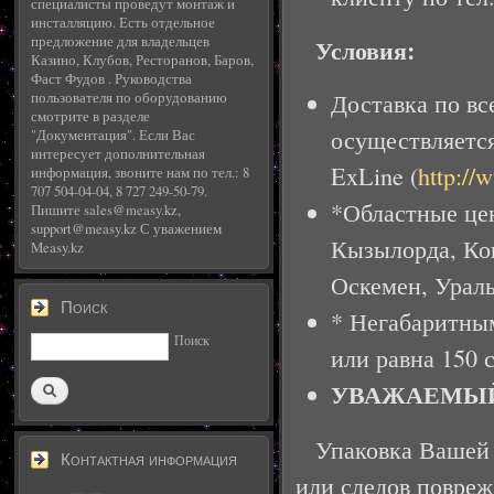
специалисты проведут монтаж и
инсталляцию. Есть отдельное
Условия:
предложение для владельцев
Казино, Клубов, Ресторанов, Баров,
Фаст Фудов . Руководства
Доставка по вс
пользователя по оборудованию
смотрите в разделе
осуществляетс
"Документация". Если Вас
интересует дополнительная
ExLine (
http://
информация, звоните нам по тел.: 8
707 504-04-04, 8 727 249-50-79.
*Областные цен
Пишите sales@measy.kz,
support@measy.kz С уважением
Кызылорда, Кок
Measy.kz
Оскемен, Урал
Поиск
* Негабаритным
Поиск
или равна 150 
УВАЖАЕМЫЙ
Упаковка Вашей
Контактная информация
или следов повреж