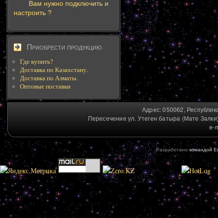
Вам нужно подключить и
настроить ?
Приобрести продукцию
Где купить?
Доставка по Казахстану.
Доставка по Алматы.
Оптовые поставки
Адрес: 050062, Республика
Пересечение ул. Утеген батыра (Мате Залки) 
e-
Разработано
командой E